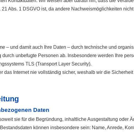
nten Kontaktdaten. Wir weisen aber darauf hin, dass die Verarb
t. 21 Abs. 1 DSGVO ist, da andere Nachweismöglichkeiten nicht
me – und damit auch Ihre Daten – durch technische und organ
g durch unbefugte Per­sonen ab. Insbesondere werden Ihre pers
ngssystems TLS (Transport Layer Security).
 das Internet nie vollständig sicher, weshalb wir die Sicherhei
eitung
enbezogenen Daten
oweit sie für die Begründung, inhaltliche Ausgestaltung oder 
. Bestandsdaten können insbesondere sein: Name, Anrede, Kont