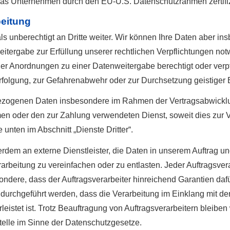
 das Unternehmen durch den EU-U.S. Datenschutzrahmen zertifizi
beitung
unberechtigt an Dritte weiter. Wir können Ihre Daten aber ins
tergabe zur Erfüllung unserer rechtlichen Verpflichtungen not
er Anordnungen zu einer Datenweitergabe berechtigt oder verpf
erfolgung, zur Gefahrenabwehr oder zur Durchsetzung geistiger
zogenen Daten insbesondere im Rahmen der Vertragsabwicklun
en oder den zur Zahlung verwendeten Dienst, soweit dies zur Ver
 unten im Abschnitt „Dienste Dritter“.
rdem an externe Dienstleister, die Daten in unserem Auftrag u
rarbeitung zu vereinfachen oder zu entlasten. Jeder Auftragsve
ondere, dass der Auftragsverarbeiter hinreichend Garantien dafü
urchgeführt werden, dass die Verarbeitung im Einklang mit d
istet ist. Trotz Beauftragung von Auftragsverarbeitern bleiben w
elle im Sinne der Datenschutzgesetze.