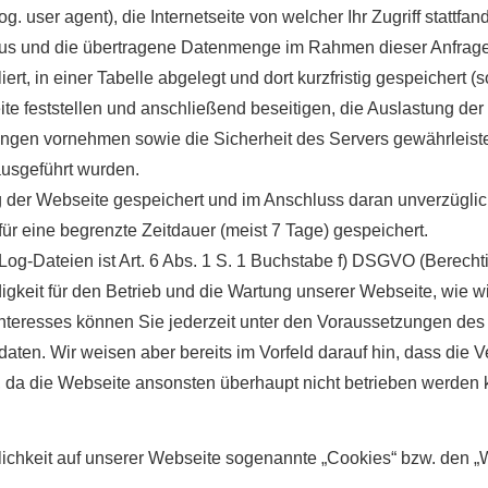
user agent), die Internetseite von welcher Ihr Zugriff stattfand
tus und die übertragene Datenmenge im Rahmen dieser Anfrage 
rt, in einer Tabelle abgelegt und dort kurzfristig gespeichert 
te feststellen und anschließend beseitigen, die Auslastung der
gen vornehmen sowie die Sicherheit des Servers gewährleiste
ausgeführt wurden.
ung der Webseite gespeichert und im Anschluss daran unverzügli
ür eine begrenzte Zeitdauer (meist 7 Tage) gespeichert.
og-Dateien ist Art. 6 Abs. 1 S. 1 Buchstabe f) DSGVO (Berecht
digkeit für den Betrieb und die Wartung unserer Webseite, wie w
 Interesses können Sie jederzeit unter den Voraussetzungen de
daten. Wir weisen aber bereits im Vorfeld darauf hin, dass die 
, da die Webseite ansonsten überhaupt nicht betrieben werden 
lichkeit auf unserer Webseite sogenannte „Cookies“ bzw. den „