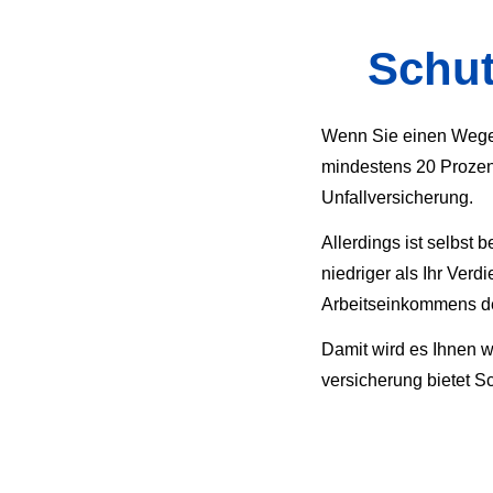
Schu
Wenn Sie einen Wege- 
mindestens 20 Prozent
Unfall­ver­si­che­rung.
Allerdings ist selbst 
niedriger als Ihr Verd
Arbeitseinkommens de
Damit wird es Ihnen w
ver­si­che­rung biete