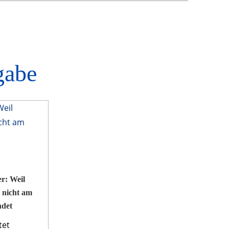
gabe
r: Weil
 nicht am
ndet
tet