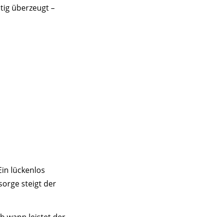
tig überzeugt –
Ein lückenlos
sorge steigt der
ab wann leistet der