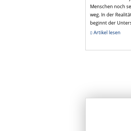
Menschen noch se
weg. In der Realitä
beginnt der Unter
jedoch viel früher
Artikel lesen
jetzt – u...