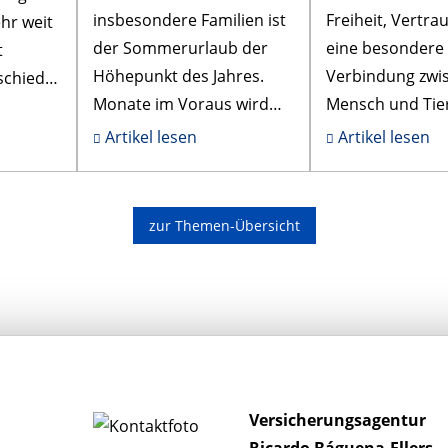
insbesondere Familien ist
Freiheit, Vertr
hr weit
der Sommerurlaub der
eine besondere
t
Höhepunkt des Jahres.
Verbindung zwi
schied
Monate im Voraus wird
Mensch und Tie
: nämlich
geplant, gespart und
Gleichzeitig bri
Artikel lesen
Artikel lesen
organisiert. Flug,
Beziehung Vera
Unterkunft, Ausflüge –
mit sich – nicht
schne...
emotional, son
zur Themen-Übersicht
fina...
Versicherungsagentur
Ricardo Báguena-Ellers