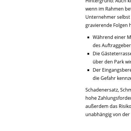
Hintergrund: Auch kl
wenn im Rahmen betr
Unternehmer selbst 
gravierende Folgen h
Während einer Mi
des Auftraggebers
Die Gästeterrass
über den Park wi
Der Eingangsberei
die Gefahr kennz
Schadenersatz, Sch
hohe Zahlungsforderu
außerdem das Risiko 
unabhängig von der