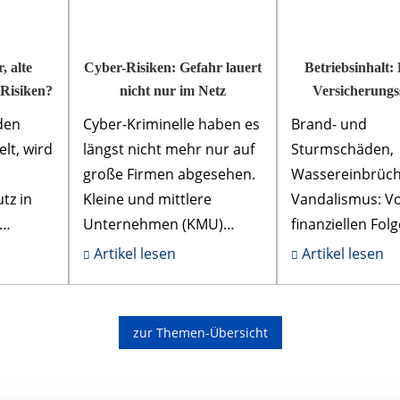
 alte
Cyber-Risiken: Gefahr lauert
Betriebsinhalt: 
 Risiken?
nicht nur im Netz
Versicherung
den
Cyber-Kriminelle haben es
Brand- und
lt, wird
längst nicht mehr nur auf
Sturmschäden,
große Firmen abgesehen.
Wassereinbrüch
tz in
Kleine und mittlere
Vandalismus: V
Unternehmen (KMU)
finanziellen Fol
rdings
geraten immer häufiger
und anderer Ere
Artikel lesen
Artikel lesen
ins Visier von Hackern,
schützt die gew
Erpressern und
Inhalts- und
..
Datendie...
Gebäudeversich
zur Themen-Übersicht
erst...