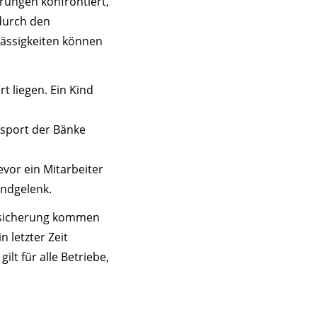
erungen konfrontiert,
durch den
lässigkeiten können
 liegen. Ein Kind
nsport der Bänke
evor ein Mitarbeiter
andgelenk.
bsicherung kommen
 letzter Zeit
lt für alle Betriebe,