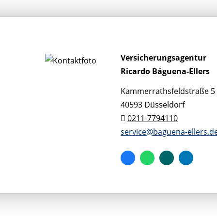
Versicherungsagentur
Ricardo Báguena-Ellers
Kammerrathsfeldstraße 5
40593 Düsseldorf
0211-7794110
service@baguena-ellers.d