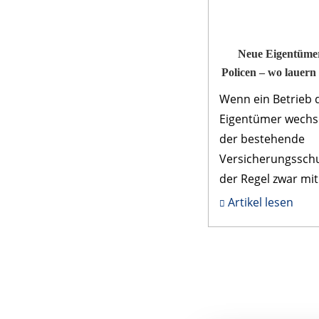
Neue Eigentümer,
Policen – wo lauern
Wenn ein Betrieb 
Eigentümer wechse
der bestehende
Versicherungsschu
der Regel zwar mit
übernommen. Alle
Artikel lesen
sollten die Policen
unbedingt auf ihre
Aktualität hin abge.