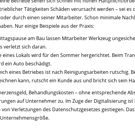
eine Betriebe sehen sich schnell mit hohen Haftpflichtford
ieblicher Tätigkeiten Schäden verursacht werden – sei es 
oder durch einen seiner Mitarbeiter. Schon minimale Nach
aben. Nur einige Beispiele aus der Praxis:
ttagspause am Bau lassen Mitarbeiter Werkzeug ungesichert
 verletzt sich daran.
e eines Lokals wird für den Sommer hergerichtet. Beim Tra
rd ein Auto beschädigt.
ch eines Betriebes ist nach Reinigungsarbeiten rutschig. B
eichnen kann, rutscht ein Kunde aus und bricht sich sein H
merzensgeld, Behandlungskosten – ohne entsprechende A
ngen auf Unternehmer zu. Im Zuge der Digitalisierung ist in
von Verletzungen des Datenschutzgesetzes gestiegen. Das gi
 Unternehmensgröße.