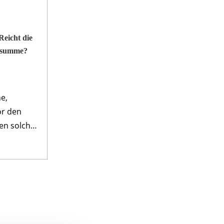
Reicht die
s­summe?
e,
or den
gen solcher
ignisse
erbliche
erung. Sie