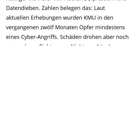
Datendieben. Zahlen belegen das: Laut
aktuellen Erhebungen wurden KMU in den
vergangenen zwölf Monaten Opfer mindestens
eines Cyber-Angriffs. Schäden drohen aber noch
aus anderen Richtungen. Nicht nur Attacken aus
dem Netz können Unternehmen erheblich
schädigen, sondern auch technische Störungen
oder Haftungsansprüche.
weiterlesen...