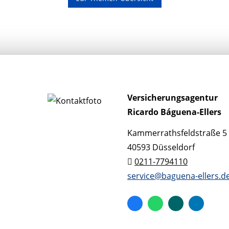
...
erst...
Versicherungsagentur
Ricardo Báguena-Ellers
Kammerrathsfeldstraße 5
40593 Düsseldorf
0211-7794110
service@baguena-ellers.d