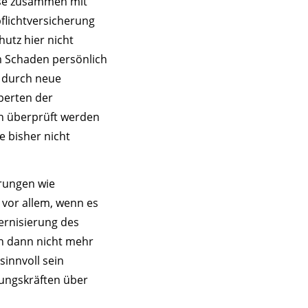
ise zusammen mit
pflichtversicherung
hutz hier nicht
em Schaden persönlich
e durch neue
perten der
n überprüft werden
e bisher nicht
rungen wie
 vor allem, wenn es
ernisierung des
n dann nicht mehr
sinnvoll sein
rungskräften über