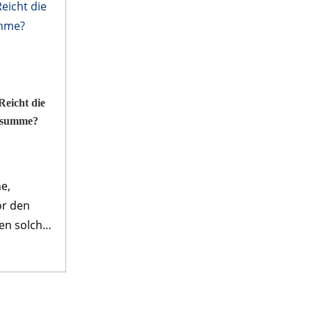
Reicht die
s­summe?
e,
or den
gen solcher
ignisse
erbliche
erung. Sie