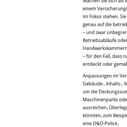
Machen Sie sich als
einem Versicherungsp
im Fokus stehen. Sie
genau auf die betrie
– und zwar unbegren
Betriebsabläufe ode
Handwerkskammern. 
– für den Fall, dass
entdeckt oder geme
Anpassungen im Ver
Gebäude-, Inhalts-, 
um die Deckungssumm
Maschinenparks ode
ausreichen. Überlege
könnten, zum Beispi
eine D&O-Police.