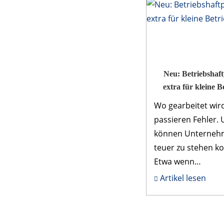
Neu: Betriebshaft­
extra für kleine B
Wo gearbeitet wir
passieren Fehler. 
können Unterneh
teuer zu stehen 
Etwa wenn
Kundeneigentum
Artikel lesen
beschädigt wird o
Menschen verletzt
werden. Ohne