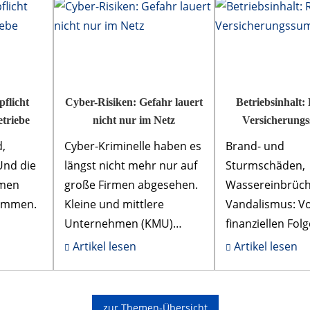
pflicht
Cyber-Risiken: Gefahr lauert
Betriebsinhalt: 
etriebe
nicht nur im Netz
Versicherung
d,
Cyber-Kriminelle haben es
Brand- und
Und die
längst nicht mehr nur auf
Sturmschäden,
men
große Firmen abgesehen.
Wassereinbrüch
kommen.
Kleine und mittlere
Vandalismus: V
Unternehmen (KMU)
finanziellen Fol
geraten immer häufiger
und anderer Ere
Artikel lesen
Artikel lesen
der gar
ins Visier von Hackern,
schützt die gew
Erpressern und
Inhalts- und
Datendie...
Gebäudeversich
zur Themen-Übersicht