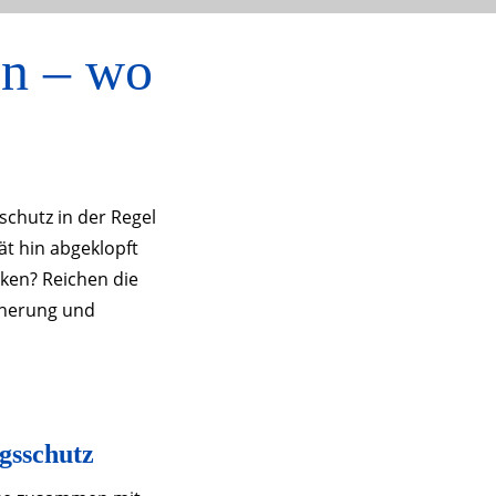
en – wo
chutz in der Regel
ät hin abgeklopft
ken? Reichen die
cherung und
ngsschutz