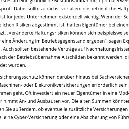
 erstes an eine gründliche Bestandsaufnahme, optimalerwe
rofi. Dabei sollte zunächst vor allem die betriebliche Haft
 ist für jedes Unternehmen existenziell wichtig. Wenn der Sc
blichen Risiken abgestimmt ist, haften Eigentümer bei ein
zt. „Veränderte Haftungsrisiken können sich beispielsweis
r eine Änderung im Betriebsgegenstand ergeben“, sagen Ex
Auch sollten bestehende Verträge auf Nachhaftungsfriste
 nach der Betriebsübernahme Altschäden bekannt werden, di
ldet wurden.
sicherungsschutz können darüber hinaus bei Sachversiche
Maschinen- oder Elektronikversicherungen erforderlich sein,
en geht. Oft investiert ein neuer Eigentümer in eine Mod
r nimmt An- und Ausbauten vor. Die alten Summen könnte
n Sie außerdem, ob eventuelle zusätzliche Versicherungen 
el eine Cyber-Versicherung oder eine Absicherung von Füh