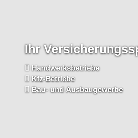
Ihr Versicherungssp
Handwerksbetriebe
Kfz-Betriebe
Bau- und Ausbaugewerbe